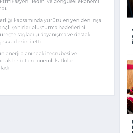
lektrifikasyon Hedefi ve döngüsel ekonomi
ndı.
berliği kapsamında yürütülen yeniden inşa
rençli şehirler oluşturma hedeflerini
 süreçte sağladığı dayanışma ve destek
ekkürlerini iletti.
n enerji alanındaki tecrübesi ve
rtak hedeflere önemli katkılar
ladı.