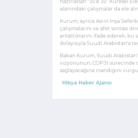
hazırlanan "35'e 35" Küresel E
alanındaki çalışmalar da ele alı
Kurum, ayrıca Asrın İnşa Sefer
çalışmalarını ve afet sonrası di
anlattıklarını ifade ederek, bu
dolayısıyla Suudi Arabistan'a teş
Bakan Kurum, Suudi Arabistan'ı
vizyonunun, COP31 sürecinde o
sağlayacağına inandığını vurgu
Hibya Haber Ajansı