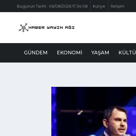
Bugünün Tarihi : 06/08/2026 17:34:08
Künye
İletişim
GÜNDEM
EKONOMI
YAŞAM
KÜLTÜ