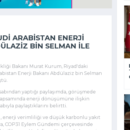
DI ARABISTAN ENERJI
ÜLAZIZ BIN SELMAN ILE
şikliği Bakanı Murat Kurum, Riyad'daki
abistan Enerji Bakanı Abdülaziz bin Selman
ştü.
sabından yaptığı paylaşımda, görüşmede
kapsamında enerji dönüşümüne ilişkin
ıyla paylaştıklarını belirtti.
 enerji verimliliği ve düşük karbonlu yakıt
sıra, COP31 Eylem Gündemi çerçevesinde