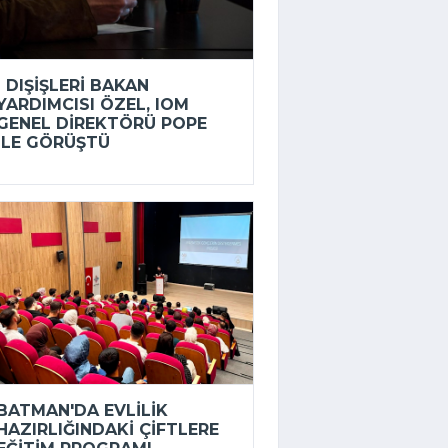
DIŞIŞLERI BAKAN
YARDIMCISI ÖZEL, IOM
GENEL DIREKTÖRÜ POPE
ILE GÖRÜŞTÜ
BATMAN'DA EVLILIK
HAZIRLIĞINDAKI ÇIFTLERE