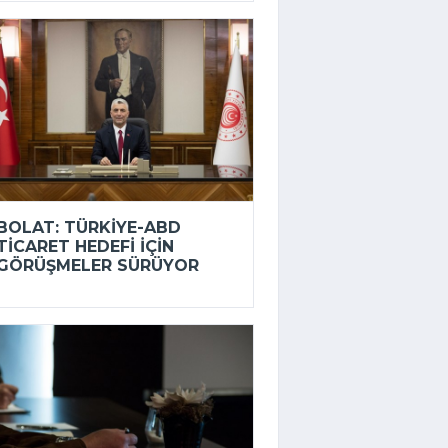
BOLAT: TÜRKIYE-ABD
TICARET HEDEFI IÇIN
GÖRÜŞMELER SÜRÜYOR