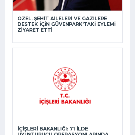
ÖZEL, ŞEHIT AILELERI VE GAZILERE
DESTEK IÇIN GÜVENPARK’TAKI EYLEMI
ZIYARET ETTI
İÇIŞLERI BAKANLIĞI: 71 ILDE
UYUŞTURUCU OPERASYONLARINDA