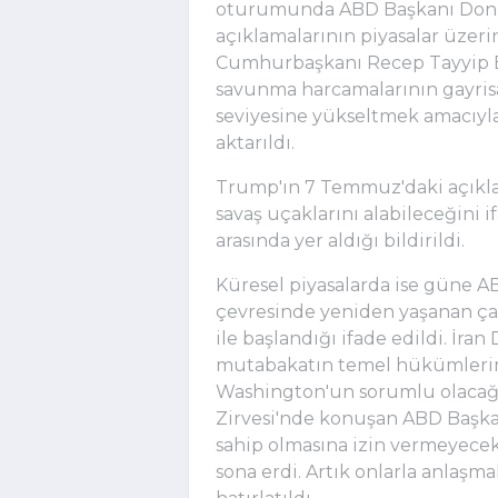
oturumunda ABD Başkanı Dona
açıklamalarının piyasalar üzerin
Cumhurbaşkanı Recep Tayyip E
savunma harcamalarının gayrisaf
seviyesine yükseltmek amacıyla 
aktarıldı.
Trump'ın 7 Temmuz'daki açıklam
savaş uçaklarını alabileceğini 
arasında yer aldığı bildirildi.
Küresel piyasalarda ise güne A
çevresinde yeniden yaşanan çatı
ile başlandığı ifade edildi. İran
mutabakatın temel hükümlerini
Washington'un sorumlu olacağ
Zirvesi'nde konuşan ABD Başkan
sahip olmasına izin vermeyecek
sona erdi. Artık onlarla anlaşma