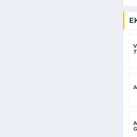
E
V
T
A
A
G