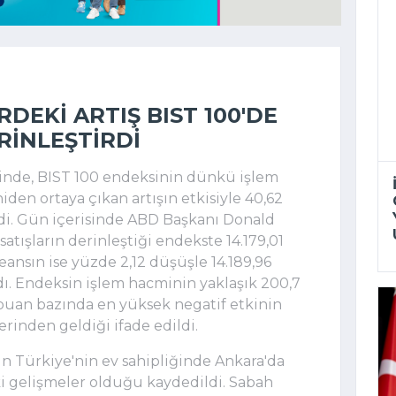
RDEKI ARTIŞ BIST 100'DE
ERINLEŞTIRDI
ninde, BIST 100 endeksinin dünkü işlem
iden ortaya çıkan artışın etkisiyle 40,62
ldi. Gün içerisinde ABD Başkanı Donald
atışların derinleştiği endekste 14.179,01
seansın ise yüzde 2,12 düşüşle 14.189,96
ı. Endeksin işlem hacminin yaklaşık 200,7
 puan bazında en yüksek negatif etkinin
inden geldiği ifade edildi.
 Türkiye'nin ev sahipliğinde Ankara'da
 gelişmeler olduğu kaydedildi. Sabah