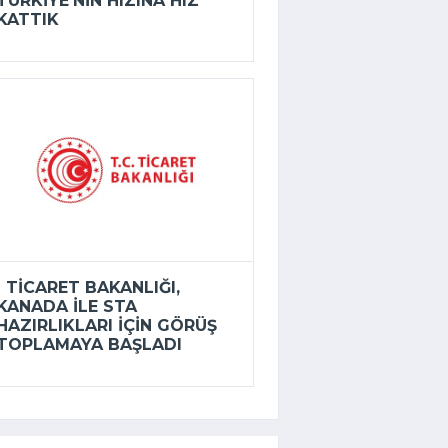
TÜRKIYE’NIN HIZINA HIZ
KATTIK
TICARET BAKANLIĞI,
KANADA ILE STA
HAZIRLIKLARI IÇIN GÖRÜŞ
TOPLAMAYA BAŞLADI