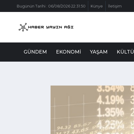
Bugünün Tarihi : 06/08/2026 22:31:50
Künye
İletişim
GÜNDEM
EKONOMI
YAŞAM
KÜLTÜ