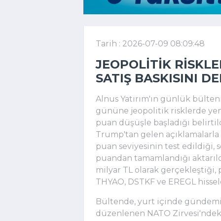
Tarih : 2026-07-09 08:09:48
JEOPOLITIK RISKLE
SATIŞ BASKISINI D
Alnus Yatırım'ın günlük bülte
gününe jeopolitik risklerde yen
puan düşüşle başladığı belirti
Trump'tan gelen açıklamalarla s
puan seviyesinin test edildiği, 
puandan tamamlandığı aktarıld
milyar TL olarak gerçekleştiği,
THYAO, DSTKF ve EREGL hisseler
Bültende, yurt içinde gündemin
düzenlenen NATO Zirvesi'ndeki