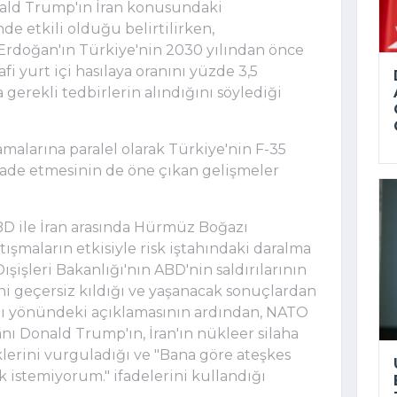
ld Trump'ın İran konusundaki
de etkili olduğu belirtilirken,
rdoğan'ın Türkiye'nin 2030 yılından önce
i yurt içi hasılaya oranını yüzde 3,5
gerekli tedbirlerin alındığını söylediği
alarına paralel olarak Türkiye'nin F-35
ifade etmesinin de öne çıkan gelişmeler
BD ile İran arasında Hürmüz Boğazı
şmaların etkisiyle risk iştahındaki daralma
 Dışişleri Bakanlığı'nın ABD'nin saldırılarının
 geçersiz kıldığı ve yaşanacak sonuçlardan
ı yönündeki açıklamasının ardından, NATO
ı Donald Trump'ın, İran'ın nükleer silaha
lerini vurguladığı ve "Bana göre ateşkes
k istemiyorum." ifadelerini kullandığı