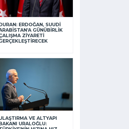
DURAN: ERDOĞAN, SUUDI
ARABISTAN’A GÜNÜBIRLIK
ÇALIŞMA ZIYARETI
GERÇEKLEŞTIRECEK
ULAŞTIRMA VE ALTYAPI
BAKANI URALOĞLU: