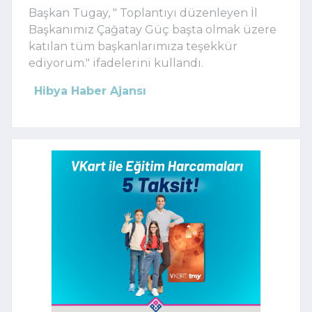
Başkan Tugay, "
Toplantıyı düzenleyen İl
Başkanımız Çağatay Güç başta olmak üzere
katılan tüm başkanlarımıza teşekkür
ediyorum." ifadelerini kullandı.
Hibya Haber Ajansı